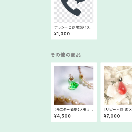
ナラシーとお電話（10分
間）
¥1,000
その他の商品
【モニター価格】メモリー
【リピート】対面
オイル「億万長者ブレン
オイルセッション
¥4,500
¥7,000
ド」【期間限定】