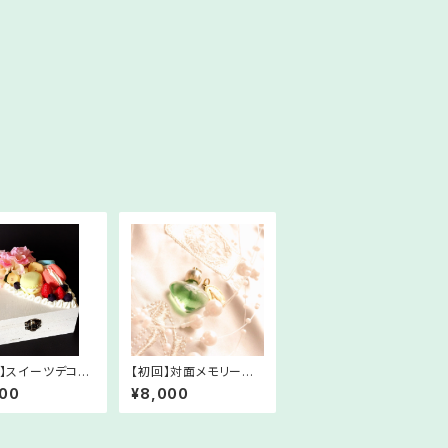
ay】スイーツデコ体
【初回】対面メモリーオ
スン
イルペンダントセッショ
000
¥8,000
ン