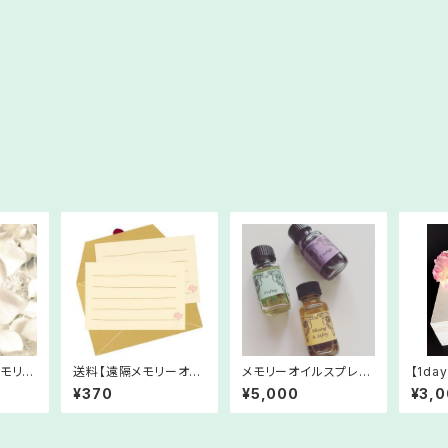
メモリー
送料【遠隔メモリーオイ
メモリーオイルスプレー
【1d
ルセッション専用】
（10ml）
験レッ
¥370
¥5,000
¥3,