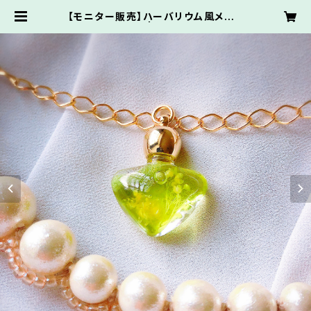
【モニター販売】ハーバリウム風メモリ
ーオイル「yen」 | Narasee store