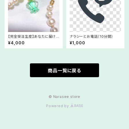
【完全受注生産】あなたに届けた
ナラシーとお電話（10分間）
いブレンド～Bless～
¥4,000
¥1,000
商品一覧に戻る
© Narasee store
Powered by