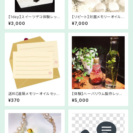
【1day】スイーツデコ体験レッス
【リピート】対面メモリーオイルセ
ン
ッション
¥3,000
¥7,000
送料【遠隔メモリーオイルセッシ
【体験】ハーバリウム製作レッス
ョン専用】
ン♪
¥370
¥5,000