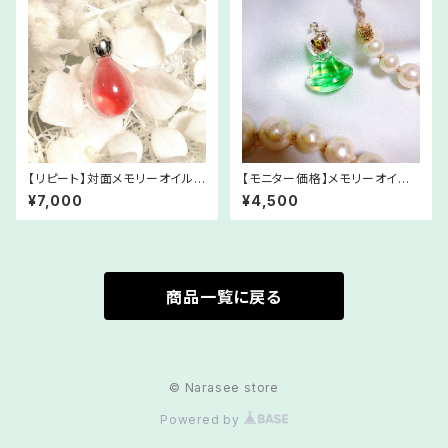
【リピート】対面メモリーオイルセ
【モニター価格】メモリーオイル
ッション
「億万長者ブレンド」【期間限定】
¥7,000
¥4,500
商品一覧に戻る
© Narasee store
Powered by