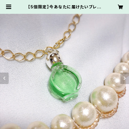
【5個限定】今あなたに届けたいブレン
ド第3弾【メモリーオイル】 | Narase
e store