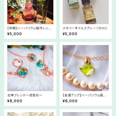
【体験】ハーバリウム製作レッス
メモリーオイルスプレー（10ml）
ン♪
¥5,000
¥5,000
女神ブレンド～目覚め～
【金運アップ】ハーバリウム風メ
モリーオイル「yen」
¥8,000
¥8,000