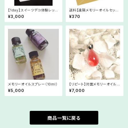
【1day】スイーツデコ体験レッス
送料【遠隔メモリーオイルセッシ
ン
ョン専用】
¥3,000
¥370
メモリーオイルスプレー（10ml）
【リピート】対面メモリーオイルセ
ッション
¥5,000
¥7,000
商品一覧に戻る