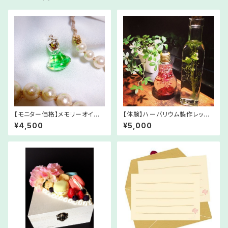
【モニター価格】メモリーオイル
【体験】ハーバリウム製作レッス
「億万長者ブレンド」【期間限定】
ン♪
¥4,500
¥5,000